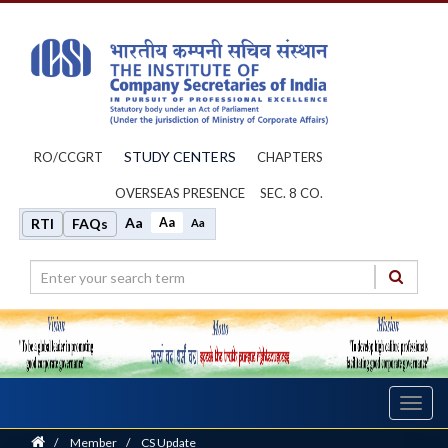
STUDY CENTERS
RO/CCGRT
CHAPTERS
OVERSEAS PRESENCE
SEC. 8 CO.
Aa
Aa
RTI
FAQs
Aa
Toggl
navig
Home
/
Member
/
CS Update